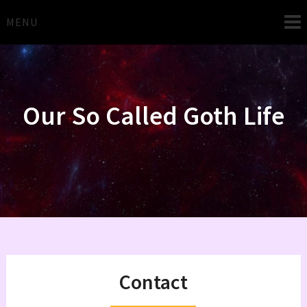
Skip
to
MENU
content
Our So Called Goth Life
Contact